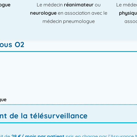
ogue
Le médecin
réanimateur
ou
Le médec
neurologue
en association avec le
physiqu
médecin pneumologue
assoc
sous O2
gue
 de la télésurveillance​
ait de
28 €/ mois par patient
pris en charge par l’Assurance 