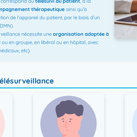
ce correspond au
télésuivi du patient
, à la
mpagnement thérapeutique
ainsi qu’à
sation de l’appareil du patient, par le biais d’un
(DMN).
rveillance nécessite une
organisation adaptée à
l ou en groupe, en libéral ou en hôpital, avec
édicaux, etc).
élésurveillance​