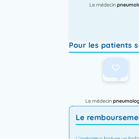
Le médecin
pneumol
Pour les patients 
Le médecin
pneumolo
Le remboursement
L’opérateur facture un forf