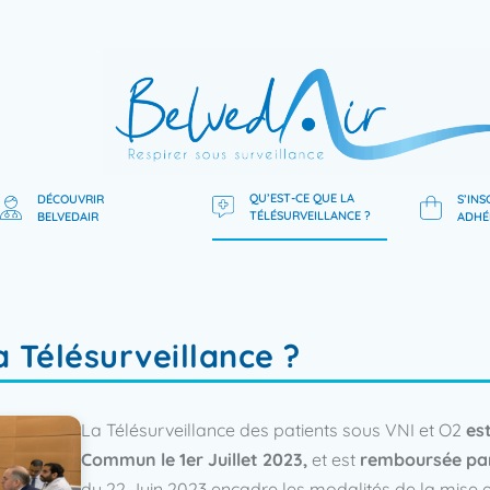
QU’EST-CE QUE LA
DÉCOUVRIR
S’INS
TÉLÉSURVEILLANCE ?
BELVEDAIR
ADHÉ
 Télésurveillance ?​
La Télésurveillance des patients sous VNI et O2
es
Commun le 1er Juillet 2023,
et est
remboursée par
du 22 Juin 2023 encadre les modalités de la mise e